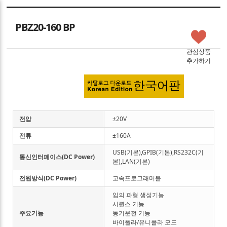
Sketchbook5, 스케치북5
PBZ20-160 BP
관심상품
추가하기
Sketchbook5, 스케치북5
전압
±20V
전류
±160A
USB(기본),GPIB(기본),RS232C(기
통신인터페이스(DC Power)
본),LAN(기본)
전원방식(DC Power)
고속프로그래머블
임의 파형 생성기능
시퀀스 기능
주요기능
동기운전 기능
바이폴라/유니폴라 모드