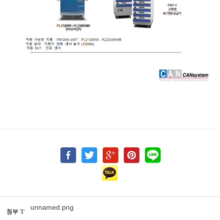
unnamed.png
첨부
'
1
'